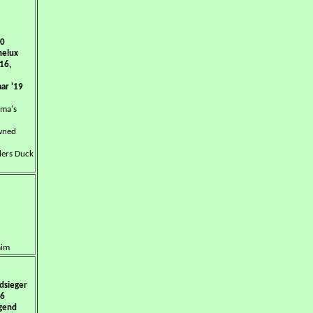
20
nelux
16,
ar '19
oma's
owned
llers Duck
aim
dsieger
16
ugend