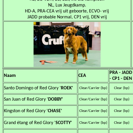
NL, Lux Jeugdkamp.
HD-A, PRA-CEA vrij uit geboorte, ECVO- vrij
JADD probable Normal, CP1 vrij, DEN vrij
PRA - JADD
Naam
CEA
- CP1 - DEN
Santo Domingo of Red Glory '
ROEK'
Clear/Carrier (bp)
Clear (bp)
San Juan of Red Glory '
DOBBY'
Clear/Carrier (bp)
Clear (bp)
Kingston of Red Glory '
CHASE'
Clear/Carrier (bp)
Clear (bp)
Grand étang of Red Glory '
SCOTTY'
Clear/Carrier (bp)
Clear (bp)