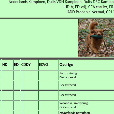
Nederlands Kampioen, Duits VDH
Kampioen, Duits DRC Kampioen
HD-A, ED-vrij, CEA carrier, PR
JADD Probable Normal, CP1 V
HD
ED
CDDY
ECVO
Overige
Jachttraining
Gecastreerd
Gecastreerd
Gecastreerd
Woont in Luxemburg
Gecastreerd
Nederlands Kampioen