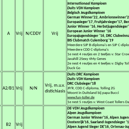
Internationaal Kampioen
Duits VDH Kampioen
Belgisch Jeugdkampioen
German Winner'22, Ambrionxwinner'
Europasieger'17, Fruhjahrsieger'17, Be
Junior Winner '16, Herbstjugendsieger'
European Junior Winner '16
A
Vrij
N/CDDY
Vrij
Europajugendsieger '16
, DRC Clubwinna
BIS Clubmatch Culemborg '19
Meerdere SJP B-diploma's en SJP C-dipl
Meerdere CDD C-diploma's
1e nest 4 reutjes en 2 teefjes v: Star Cr
Javahill 2Sexy 4My Genes
2e nest 4 reutjes en 4 teefjes v: Digby To
Duck Go
Duits DRC Kampioen
Duits VDH Kampioen
DRC Clubsieger'18
Vrij, m.u.v.
A2/B1
Vrij
N/N
JP/R, CDD C-diploma, Tolling ZG
distichiasis
Woont in Duitsland bij papa Bucci
www.fun-toller.de
1e nest 5 reutjes v: West Coast Tollers D
DE-VDH Jeugdkampioen
Alpen Jeugdkampioen
German Junior Winner'16, Alpen Jugen
Oostenrijk'16, Saarland-Jugendsieger '
B2
Vrij
Alpen Jugend Sieger DE'16, Ortenau-J