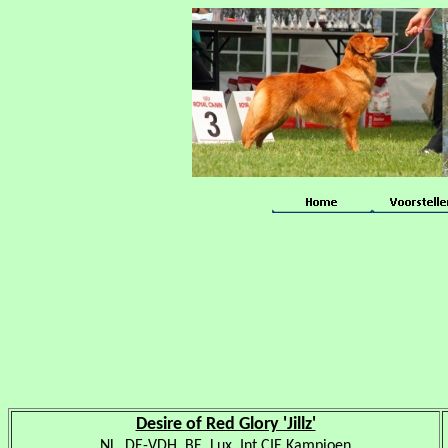
Desire of Red Glory 'Jillz'
NL, DE-VDH, BE, Lux, Int CIE Kampioen