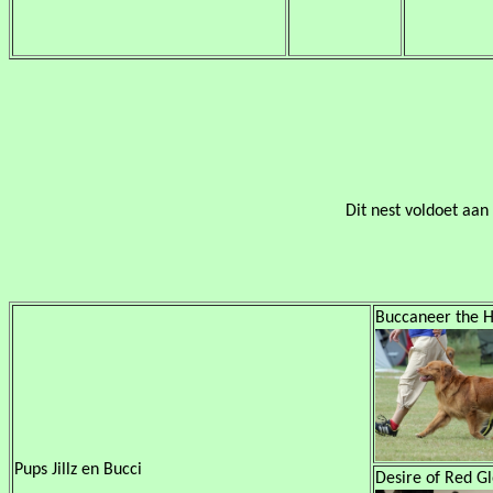
Dit nest voldoet aan
Buccaneer the Hi
Pups Jillz en Bucci
Desire of Red Glo