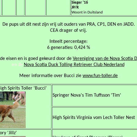
Sieger '16
JP/R
Woont in Duitsland
De pups uit dit nest zijn vrij uit ouders van PRA, CP1, DEN en JADD.
CEA drager of vrij.
Inteelt percentage:
6 generaties: 0,424 %
 de eisen en is goed gekeurd door de
Vereniging van de Nova Scotia D
en de
Nova Scotia Duck Tolling Retriever Club Nederland
.
Meer informatie over Bucci zie
www.fun-toller.de
gh Spirits Toller 'Bucci'
Springer Nova's Tim Tuffsson 'Tim'
High Spirits Virginia vom Lech Toller Nest
ry 'Jillz'