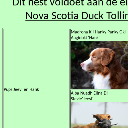
Dit nest voldoet aan de e
Nova Scotia Duck Tolli
Madrona KII Hanky Panky Oki
Augidoki 'Hank'
Pups Jeevi en Hank
Alba Nuadh Elina Di
Stevie'Jeevi'