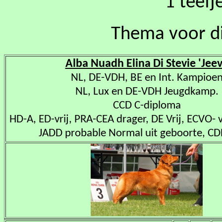
1 teefj
Thema voor di
Alba Nuadh Elina Di Stevie 'Jeev
NL, DE-VDH, BE en Int. Kampioe
NL, Lux en DE-VDH Jeugdkamp.
CCD C-diploma
HD-A, ED-vrij, PRA-CEA drager, DE Vrij, ECVO- vr
JADD probable Normal uit geboorte, C