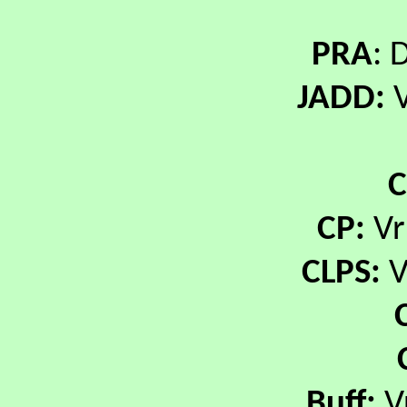
PRA
: 
JADD:
V
C
CP:
Vri
CLPS:
V
Buff:
Vr